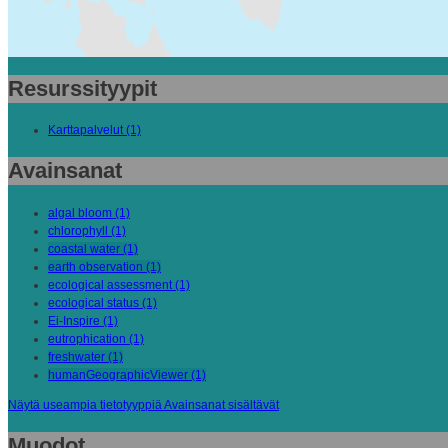
Resurssityypit
Karttapalvelut (1)
Avainsanat
algal bloom (1)
chlorophyll (1)
coastal water (1)
earth observation (1)
ecological assessment (1)
ecological status (1)
Ei-Inspire (1)
eutrophication (1)
freshwater (1)
humanGeographicViewer (1)
Näytä useampia tietotyyppiä Avainsanat sisältävät
Muodot