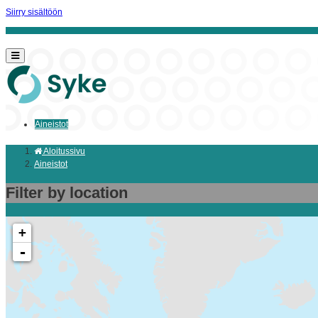
Siirry sisältöön
Aineistot
Aloitussivu
Aineistot
Filter by location
+
-