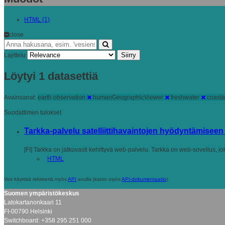
HTML (1)
close
Siirry
Lajittelu
Löytyi 1 datasettiä
Avainsanat:
earth observation
humanGeographicViewer
freshwater
coasta
Suodattimen tulokset
Tarkka-palvelu satelliittihavaintojen hyödyntämiseen / 
[FI] Tarkka on jatkuvasti kehittyvä web-palvelu. Tarkka on web-sovellus, jok
HTML
Voit käyttää rekisteriä myös
API
avulla (katso myös
API-dokumentaatio
).
Suomen ympäristökeskus
Latokartanonkaari 11
FI-00790 Helsinki
Switchboard: +358 295 251 000