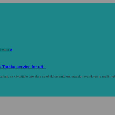
l water
Tarkka service for uti...
a tarjoaa käyttäjälle työkaluja satelliittihavaintojen, maastohavaintojen ja mallinnett