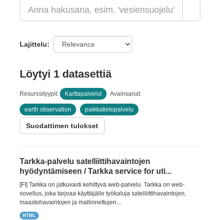
Lajittelu
Löytyi 1 datasettiä
Resurssityypit:
Karttapalvelut
Avainsanat:
earth observation
paikkatietopalvelu
Suodattimen tulokset
Tarkka-palvelu satelliittihavaintojen
hyödyntämiseen / Tarkka service for uti...
[FI] Tarkka on jatkuvasti kehittyvä web-palvelu. Tarkka on web-
sovellus, joka tarjoaa käyttäjälle työkaluja satelliittihavaintojen,
maastohavaintojen ja mallinnettujen...
HTML