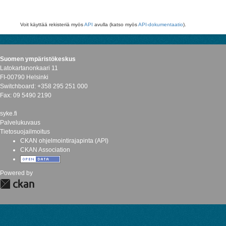
Voit käyttää rekisteriä myös
API
avulla (katso myös
API-dokumentaatio
).
Suomen ympäristökeskus
Latokartanonkaari 11
FI-00790 Helsinki
Switchboard: +358 295 251 000
Fax: 09 5490 2190
syke.fi
Palvelukuvaus
Tietosuojailmoitus
CKAN ohjelmointirajapinta (API)
CKAN Association
Powered by