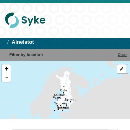
Aineistot
Filter by location
Clear
+
-