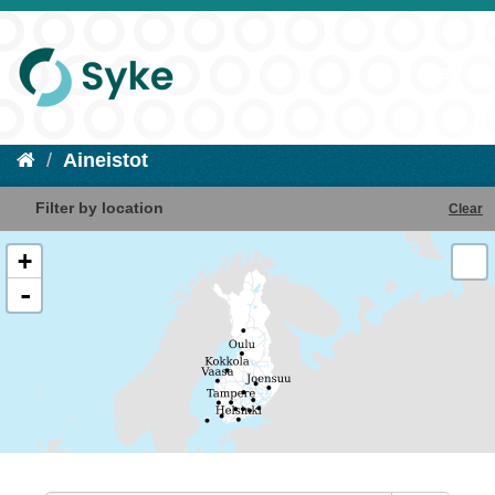
Aineistot
Filter by location
Clear
+
-