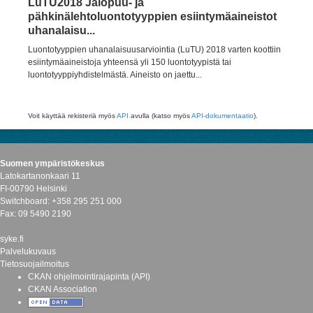
LuTU2018 Jalopuu- ja
pähkinälehtoluontotyyppien esiintymäaineistot
uhanalaisu...
Luontotyyppien uhanalaisuusarviointia (LuTU) 2018 varten koottiin
esiintymäaineistoja yhteensä yli 150 luontotyypistä tai
luontotyyppiyhdistelmästä. Aineisto on jaettu...
Voit käyttää rekisteriä myös
API
avulla (katso myös
API-dokumentaatio
).
Suomen ympäristökeskus
Latokartanonkaari 11
FI-00790 Helsinki
Switchboard: +358 295 251 000
Fax: 09 5490 2190
syke.fi
Palvelukuvaus
Tietosuojailmoitus
CKAN ohjelmointirajapinta (API)
CKAN Association