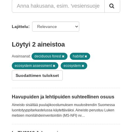
Lajittelu
Löytyi 2 aineistoa
Avainsanat:
deciduous forest
habitat
ecosystem assessment
ecosystem
Suodattimen tulokset
Havupuiden ja lehtipuiden suhteellinen osuus
Aineisto sisältää puulajikoostumuksen muutostrendin Suomessa
luontotyyppitarkastelussa käytettäväksi. Aineisto perustuu Luken
metsien monilähdeinventointiin (MS-NFI) vv....