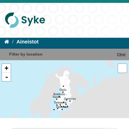
Aineistot
Filter by location
Clear
+
-