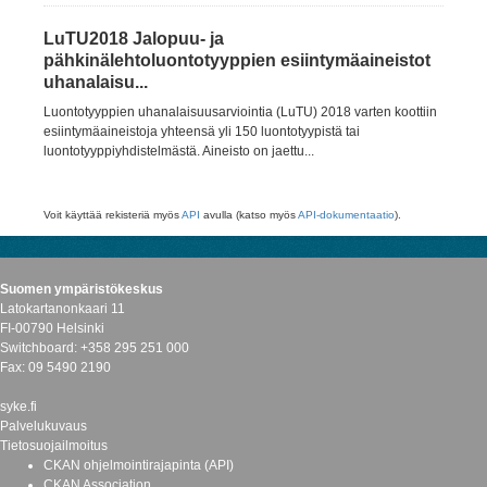
LuTU2018 Jalopuu- ja
pähkinälehtoluontotyyppien esiintymäaineistot
uhanalaisu...
Luontotyyppien uhanalaisuusarviointia (LuTU) 2018 varten koottiin
esiintymäaineistoja yhteensä yli 150 luontotyypistä tai
luontotyyppiyhdistelmästä. Aineisto on jaettu...
Voit käyttää rekisteriä myös
API
avulla (katso myös
API-dokumentaatio
).
Suomen ympäristökeskus
Latokartanonkaari 11
FI-00790 Helsinki
Switchboard: +358 295 251 000
Fax: 09 5490 2190
syke.fi
Palvelukuvaus
Tietosuojailmoitus
CKAN ohjelmointirajapinta (API)
CKAN Association