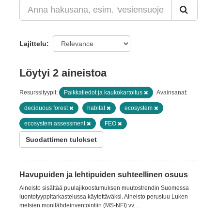
Lajittelu
Löytyi 2 aineistoa
Resurssityypit:
Paikkatiedot ja kaukokartoitus
Avainsanat:
deciduous forest
habitat
ecosystem
ecosystem assessment
FEO
Suodattimen tulokset
Havupuiden ja lehtipuiden suhteellinen osuus
Aineisto sisältää puulajikoostumuksen muutostrendin Suomessa
luontotyyppitarkastelussa käytettäväksi. Aineisto perustuu Luken
metsien monilähdeinventointiin (MS-NFI) vv....