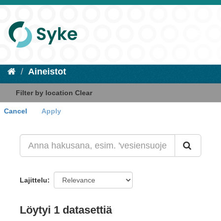
Aineistot
Filter by location
Clear
Cancel
Apply
+
-
Lajittelu
Löytyi 1 datasettiä