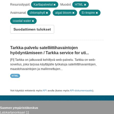
Resurssityypit:
Karttapalvelut
Muodot:
HTML
Avainsanat:
chlorophyll
algal bloom
Ei-Inspire
coastal water
Suodattimen tulokset
Tarkka-palvelu satelliittihavaintojen
hyödyntämiseen / Tarkka service for uti...
[FI] Tarkka on jatkuvasti kehittyvä web-palvelu. Tarkka on web-
sovellus, joka tarjoaa käyttäjälle työkaluja satelliittihavaintojen,
maastohavaintojen ja mallinnettujen...
HTML
Voit käyttää rekisteriä myös
API
avulla (katso myös
API-dokumentaatio
).
Suomen ympäristökeskus
Latokartanonkaari 11