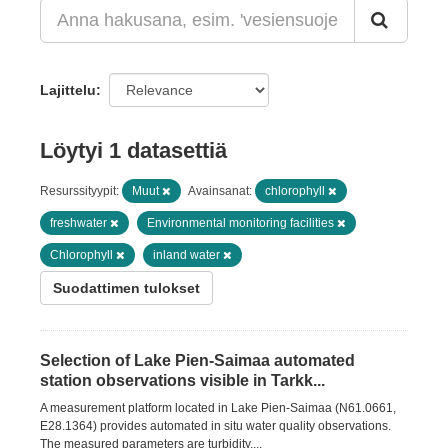
Lajittelu
Löytyi 1 datasettiä
Resurssityypit:
Muut
Avainsanat:
chlorophyll
freshwater
Environmental monitoring facilities
Chlorophyll
inland water
Suodattimen tulokset
Selection of Lake Pien-Saimaa automated
station observations visible in Tarkk...
A measurement platform located in Lake Pien-Saimaa (N61.0661,
E28.1364) provides automated in situ water quality observations.
The measured parameters are turbidity,...