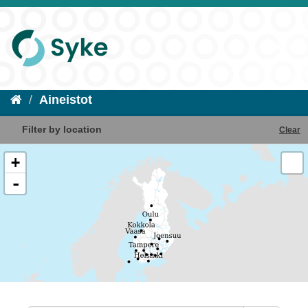
Aineistot
Filter by location
Clear
+
-