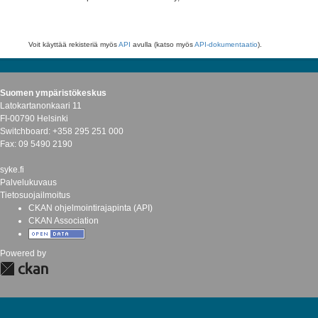
Voit käyttää rekisteriä myös
API
avulla (katso myös
API-dokumentaatio
).
Suomen ympäristökeskus
Latokartanonkaari 11
FI-00790 Helsinki
Switchboard: +358 295 251 000
Fax: 09 5490 2190
syke.fi
Palvelukuvaus
Tietosuojailmoitus
CKAN ohjelmointirajapinta (API)
CKAN Association
Powered by