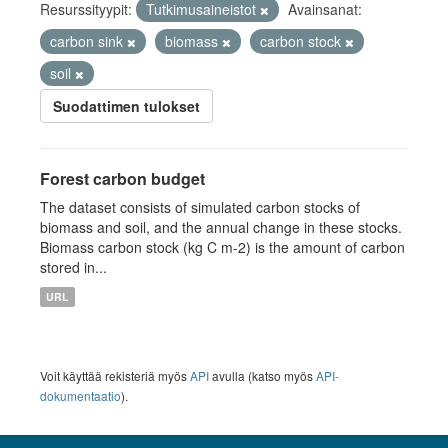
Resurssityypit:
Tutkimusaineistot
Avainsanat:
carbon sink
biomass
carbon stock
soil
Suodattimen tulokset
Forest carbon budget
The dataset consists of simulated carbon stocks of
biomass and soil, and the annual change in these stocks.
Biomass carbon stock (kg C m-2) is the amount of carbon
stored in...
URL
Voit käyttää rekisteriä myös
API
avulla (katso myös
API-
dokumentaatio
).