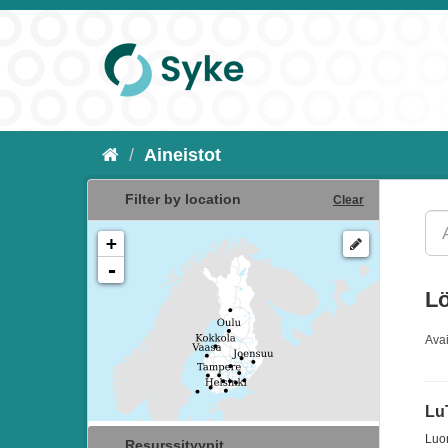
Aineistot
Filter by location
Clear
+
-
Lö
Ava
Lu
Luon
Resurssityypit