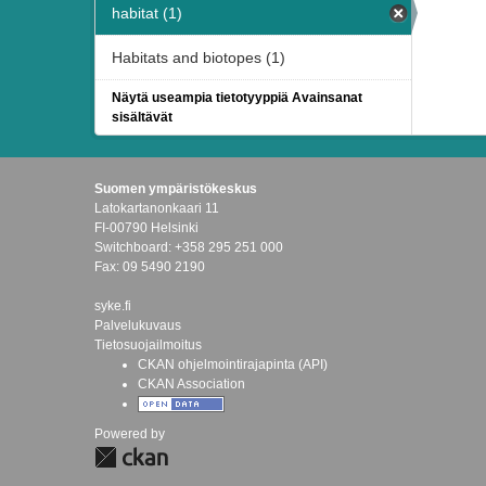
habitat (1)
Habitats and biotopes (1)
Näytä useampia tietotyyppiä Avainsanat
sisältävät
Suomen ympäristökeskus
Latokartanonkaari 11
FI-00790 Helsinki
Switchboard: +358 295 251 000
Fax: 09 5490 2190
syke.fi
Palvelukuvaus
Tietosuojailmoitus
CKAN ohjelmointirajapinta (API)
CKAN Association
Powered by