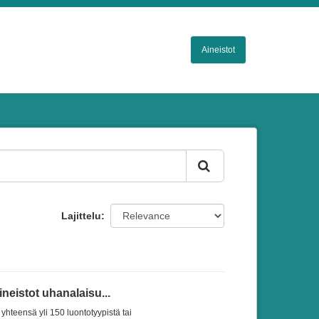
Aineistot
Lajittelu
eistot uhanalaisu...
yhteensä yli 150 luontotyypistä tai