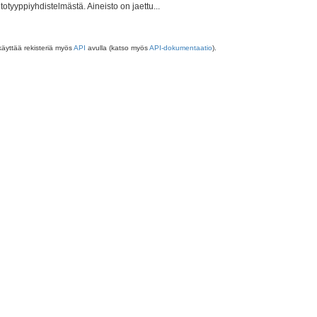
totyyppiyhdistelmästä. Aineisto on jaettu...
käyttää rekisteriä myös
API
avulla (katso myös
API-dokumentaatio
).