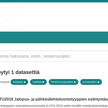
ytyi 1 datasettiä
insanat:
biotope
habitat
forest ecosystem
ecosystem
TU2018 Jalopuu- ja pähkinälehtoluontotyyppien esiintymäain
totyyppien uhanalaisuusarviointia (LuTU) 2018 varten koottiin esiintymäaineistoja 