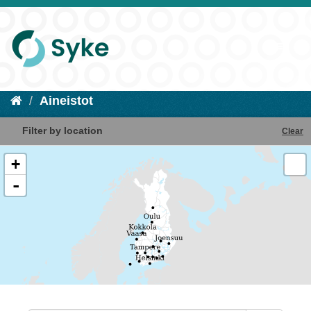
Aineistot
Filter by location
Clear
+
-