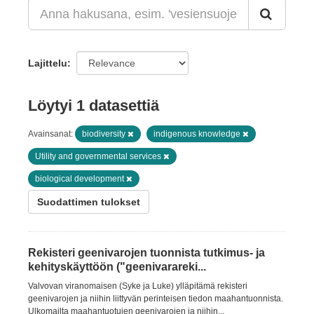
Lajittelu
Löytyi 1 datasettiä
Avainsanat:
biodiversity
indigenous knowledge
Utility and governmental services
biological development
Suodattimen tulokset
Rekisteri geenivarojen tuonnista tutkimus- ja
kehityskäyttöön ("geenivarareki...
Valvovan viranomaisen (Syke ja Luke) ylläpitämä rekisteri
geenivarojen ja niihin liittyvän perinteisen tiedon maahantuonnista.
Ulkomailta maahantuotujen geenivarojen ja niihin...