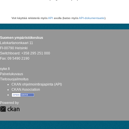
Voit käyttää rekisteriä myös
API
avulla (katso myös
API-dokumentaatio
).
Suomen ympäristökeskus
Latokartanonkaari 11
FI-00790 Helsinki
Switchboard: +358 295 251 000
Fax: 09 5490 2190
syke.fi
Palvelukuvaus
Tietosuojailmoitus
CKAN ohjelmointirajapinta (API)
CKAN Association
Powered by