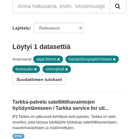
Lajittelu
Löytyi 1 datasettiä
Avainsanat:
algal bloom
humanGeographicViewer
freshwater
chlorophyll
Suodattimen tulokset
Tarkka-palvelu satelliittihavaintojen
hyödyntämiseen / Tarkka service for uti...
[FI] Tarkka on jatkuvasti kehittyvä web-palvelu. Tarkka on web-
sovellus, joka tarjoaa käyttäjälle työkaluja satelliittihavaintojen,
maastohavaintojen ja mallinnettujen...
HTML