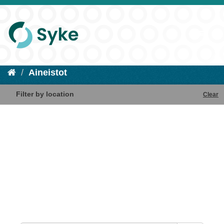
Aineistot
Filter by location
Clear