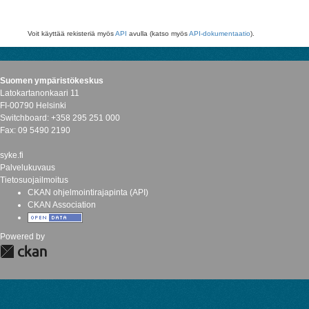
Voit käyttää rekisteriä myös
API
avulla (katso myös
API-dokumentaatio
).
Suomen ympäristökeskus
Latokartanonkaari 11
FI-00790 Helsinki
Switchboard: +358 295 251 000
Fax: 09 5490 2190
syke.fi
Palvelukuvaus
Tietosuojailmoitus
CKAN ohjelmointirajapinta (API)
CKAN Association
Powered by