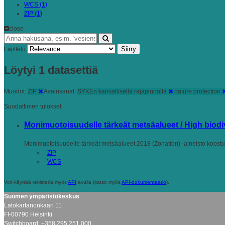
WCS (1)
ZIP (1)
close
Siirry
Lajittelu
Löytyi 1 datasettiä
Muodot:
ZIP
Avainsanat:
SYKEn kansallisella rajapinnalla
nature protection
Suodattimen tulokset
Monimuotoisuudelle tärkeät metsäalueet / High biodive
Monimuotoisuudelle tärkeät metsäalueet 2018 (Zonation) -aineisto koostu
ZIP
WCS
Voit käyttää rekisteriä myös
API
avulla (katso myös
API-dokumentaatio
).
Suomen ympäristökeskus
Latokartanonkaari 11
FI-00790 Helsinki
Switchboard: +358 295 251 000