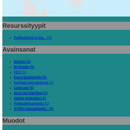
Resurssityypit
Paikkatiedot ja kau... (1)
Avainsanat
biology (1)
Ei-Inspire (1)
FEO (1)
forest biodiversity (1)
Habitats and biotopes (1)
Land use (1)
land use planning (1)
nature protection (1)
Paikkatietoaineisto (1)
SYKEn kansallisella... (1)
Muodot