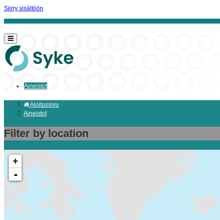
Siirry sisältöön
Aineistot
Aloitussivu
Aineistot
Filter by location
+
-