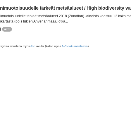
imuotoisuudelle tärkeät metsäalueet / High biodiversity val
muotoisuudelle tärkeät metsäalueet 2018 (Zonation) -aineisto koostuu 12 koko m
skartasta (pois lukien Ahvenanmaa), jotka...
WCS
käyttää rekisteriä myös
API
avulla (katso myös
API-dokumentaatio
).