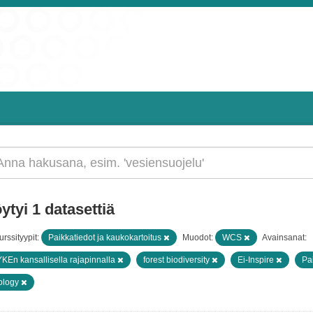
ytyi 1 datasettiä
rssityypit:
Paikkatiedot ja kaukokartoitus
Muodot:
WCS
Avainsanat:
KEn kansallisella rajapinnalla
forest biodiversity
Ei-Inspire
Pa
ology