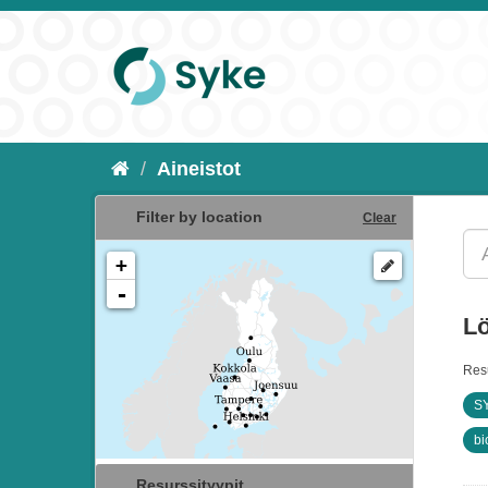
Aineistot
Filter by location
Clear
+
-
Lö
Resu
SY
bi
Resurssityypit