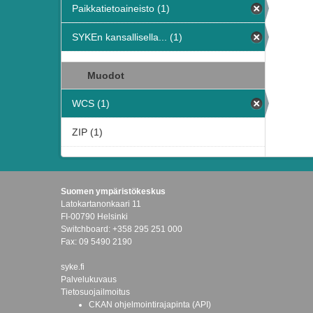
Paikkatietoaineisto (1)
SYKEn kansallisella... (1)
Muodot
WCS (1)
ZIP (1)
Suomen ympäristökeskus
Latokartanonkaari 11
FI-00790 Helsinki
Switchboard: +358 295 251 000
Fax: 09 5490 2190
syke.fi
Palvelukuvaus
Tietosuojailmoitus
CKAN ohjelmointirajapinta (API)