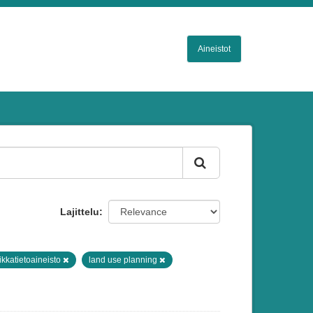
Aineistot
Lajittelu
ikkatietoaineisto
land use planning