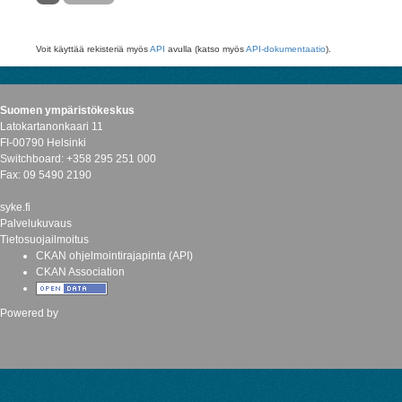
Voit käyttää rekisteriä myös
API
avulla (katso myös
API-dokumentaatio
).
Suomen ympäristökeskus
Latokartanonkaari 11
FI-00790 Helsinki
Switchboard: +358 295 251 000
Fax: 09 5490 2190
syke.fi
Palvelukuvaus
Tietosuojailmoitus
CKAN ohjelmointirajapinta (API)
CKAN Association
Powered by