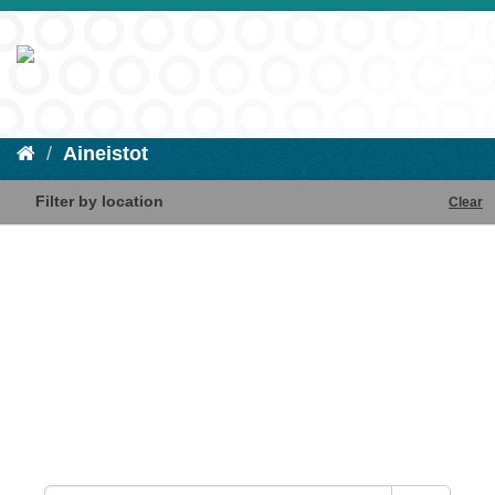
Aineistot
Filter by location
Clear