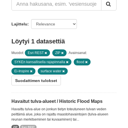
Lajittelu
Löytyi 1 datasettiä
Muodot:
Esri REST
ZIP
Avainsanat:
SYKEn kansallisella rajapinnalla
flood
Ei-Inspire
surface water
Suodattimen tulokset
Havaitut tulva-alueet / Historic Flood Maps
Havaittu tulva-alue on jonkun tietyn toteutuneen tulvan veden
peittämä alue, joka on rajattu maastohavaintojen (tulva-alueen
reunan merkitseminen tai kuvaaminen) tai...
ZIP
Esri REST