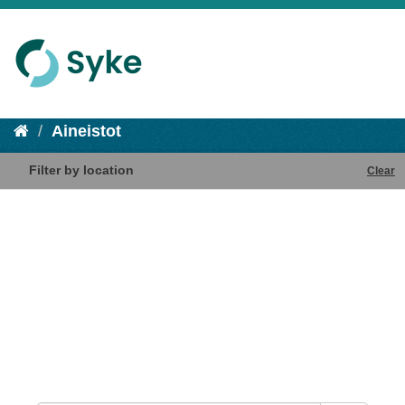
Aineistot
Filter by location
Clear