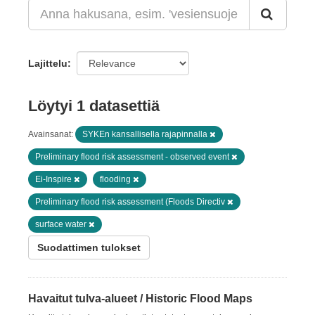
Lajittelu
Löytyi 1 datasettiä
Avainsanat:
SYKEn kansallisella rajapinnalla
Preliminary flood risk assessment - observed event
Ei-Inspire
flooding
Preliminary flood risk assessment (Floods Directiv
surface water
Suodattimen tulokset
Havaitut tulva-alueet / Historic Flood Maps