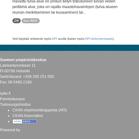
Havaittu tulva-alue on jonkun tietyn toteutuneen tulvan veden
peittämä alue, joka on rajattu maastohavaintojen (tulva-alueen
reunan merkitseminen tai kuvaaminen) tai...
ZIP
Esri REST
Voit käyttää rekisteriä myös
API
avulla (katso myös
API-dokumentaatio
).
Suomen ympäristökeskus
Latokartanonkaari 11
FI-00790 Helsinki
Switchboard: +358 295 251 000
Fax: 09 5490 2190
syke.fi
Palvelukuvaus
Tietosuojailmoitus
CKAN ohjelmointirajapinta (API)
CKAN Association
Powered by