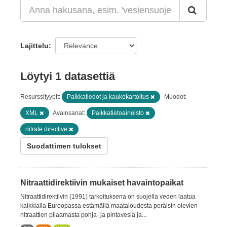
Lajittelu
Löytyi 1 datasettiä
Resurssityypit:
Paikkatiedot ja kaukokartoitus
Muodot:
XML
Avainsanat:
Paikkatietoaineisto
nitrate directive
Suodattimen tulokset
Nitraattidirektiivin mukaiset havaintopaikat
Nitraattidirektiivin (1991) tarkoituksena on suojella veden laatua
kaikkialla Euroopassa estämällä maataloudesta peräisin olevien
nitraattien pilaamasta pohja- ja pintavesiä ja...