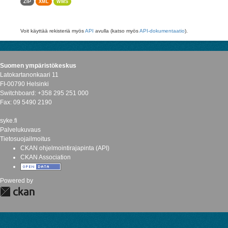
ZIP
XML
WMS
Voit käyttää rekisteriä myös
API
avulla (katso myös
API-dokumentaatio
).
Suomen ympäristökeskus
Latokartanonkaari 11
FI-00790 Helsinki
Switchboard: +358 295 251 000
Fax: 09 5490 2190
syke.fi
Palvelukuvaus
Tietosuojailmoitus
CKAN ohjelmointirajapinta (API)
CKAN Association
Powered by