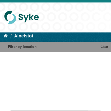
Aineistot
Filter by location
Clear