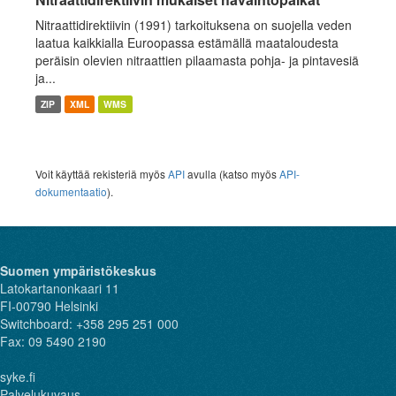
Nitraattidirektiivin (1991) tarkoituksena on suojella veden
laatua kaikkialla Euroopassa estämällä maataloudesta
peräisin olevien nitraattien pilaamasta pohja- ja pintavesiä
ja...
ZIP
XML
WMS
Voit käyttää rekisteriä myös
API
avulla (katso myös
API-
dokumentaatio
).
Suomen ympäristökeskus
Latokartanonkaari 11
FI-00790 Helsinki
Switchboard: +358 295 251 000
Fax: 09 5490 2190
syke.fi
Palvelukuvaus