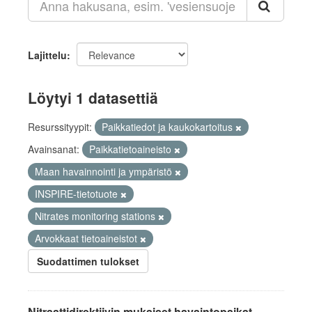
Lajittelu
Löytyi 1 datasettiä
Resurssityypit:
Paikkatiedot ja kaukokartoitus
Avainsanat:
Paikkatietoaineisto
Maan havainnointi ja ympäristö
INSPIRE-tietotuote
Nitrates monitoring stations
Arvokkaat tietoaineistot
Suodattimen tulokset
Nitraattidirektiivin mukaiset havaintopaikat