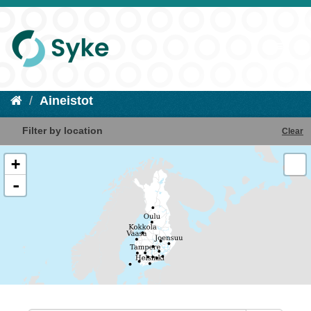
Aineistot
Filter by location
Clear
+
-