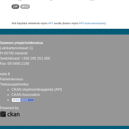
ZIP
WCS
Voit käyttää rekisteriä myös
API
avulla (katso myös
API-dokumentaatio
).
Suomen ympäristökeskus
Latokartanonkaari 11
FI-00790 Helsinki
Switchboard: +358 295 251 000
Fax: 09 5490 2190
syke.fi
Palvelukuvaus
Tietosuojailmoitus
CKAN ohjelmointirajapinta (API)
CKAN Association
Powered by