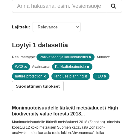
Lajittelu
Löytyi 1 datasettiä
Resurssityypit:
Paikkatiedot ja kaukokartoitus
Muodot:
WCS
Avainsanat:
Paikkatietoaineisto
nature protection
land use planning
FEO
Suodattimen tulokset
Monimuotoisuudelle tärkeät metsäalueet / High
biodiversity value forests 2018...
Monimuotoisuudelle tärkeät metsäalueet 2018 (Zonation) -aineisto
koostuu 12 koko metsäisen Suomen kattavasta Zonation-
analyysien tuloskartasta (pois lukien Ahvenanmaa), jotka...