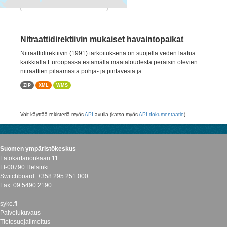
Suodattimen tulokset
Nitraattidirektiivin mukaiset havaintopaikat
Nitraattidirektiivin (1991) tarkoituksena on suojella veden laatua
kaikkialla Euroopassa estämällä maataloudesta peräisin olevien
nitraattien pilaamasta pohja- ja pintavesiä ja...
ZIP
XML
WMS
Voit käyttää rekisteriä myös
API
avulla (katso myös
API-dokumentaatio
).
Suomen ympäristökeskus
Latokartanonkaari 11
FI-00790 Helsinki
Switchboard: +358 295 251 000
Fax: 09 5490 2190
syke.fi
Palvelukuvaus
Tietosuojailmoitus