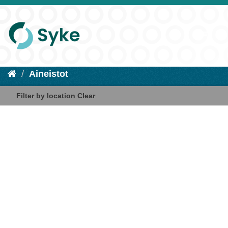
Aineistot
Filter by location
Clear