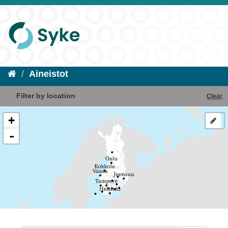
Aineistot
Filter by location
Clear
+
-