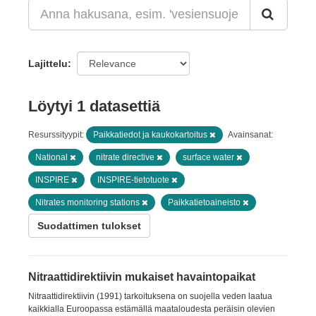
Lajittelu
Löytyi 1 datasettiä
Resurssityypit:
Paikkatiedot ja kaukokartoitus
Avainsanat:
National
nitrate directive
surface water
INSPIRE
INSPIRE-tietotuote
Nitrates monitoring stations
Paikkatietoaineisto
Suodattimen tulokset
Nitraattidirektiivin mukaiset havaintopaikat
Nitraattidirektiivin (1991) tarkoituksena on suojella veden laatua
kaikkialla Euroopassa estämällä maataloudesta peräisin olevien