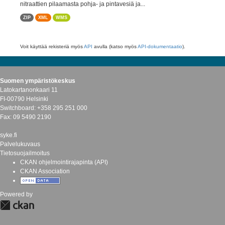
nitraattien pilaamasta pohja- ja pintavesiä ja...
ZIP
XML
WMS
Voit käyttää rekisteriä myös
API
avulla (katso myös
API-dokumentaatio
).
Suomen ympäristökeskus
Latokartanonkaari 11
FI-00790 Helsinki
Switchboard: +358 295 251 000
Fax: 09 5490 2190
syke.fi
Palvelukuvaus
Tietosuojailmoitus
CKAN ohjelmointirajapinta (API)
CKAN Association
Powered by