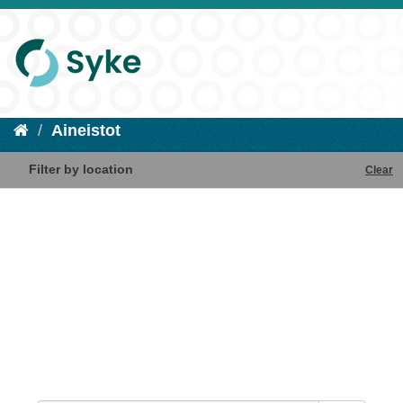
Aineistot
Filter by location
Clear