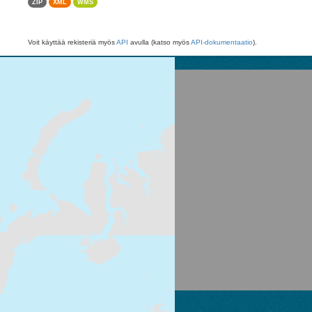
ZIP
XML
WMS
Voit käyttää rekisteriä myös
API
avulla (katso myös
API-dokumentaatio
).
Suomen ympäristökeskus
Latokartanonkaari 11
FI-00790 Helsinki
Switchboard: +358 295 251 000
Fax: 09 5490 2190
syke.fi
Palvelukuvaus
Tietosuojailmoitus
CKAN ohjelmointirajapinta (API)
CKAN Association
Powered by