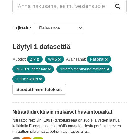
Lajittelu
Löytyi 1 datasettiä
Muodot:
ZIP
WMS
Avainsanat:
National
INSPIRE-tietotuote
Nitrates monitoring stations
surface water
Suodattimen tulokset
Nitraattidirektiivin mukaiset havaintopaikat
Nitraattidirektiivin (1991) tarkoituksena on suojella veden laatua
kaikkialla Euroopassa estämällä maataloudesta peräisin olevien
nitraattien pilaamasta pohja- ja pintavesiä ja...