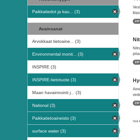
Vesi
Paikkatiedot ja kau... (3)
tila
ZIP
Avainsanat
Nit
Arvokkaat tietoaine... (3)
Nitr
Environmental monit... (3)
pila
ZIP
INSPIRE (3)
INSPIRE-tietotuote (3)
Hy
Aine
Maan havainnointi j... (3)
vede
ZIP
National (3)
Paikkatietoaineisto (3)
Voit 
surface water (3)