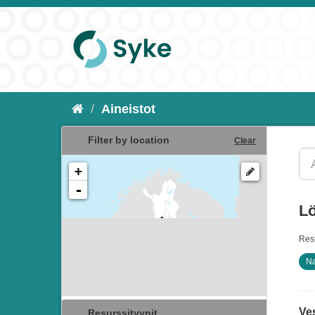
Aineistot
Filter by location
Clear
+
-
Lö
Resu
Na
Ve
Resurssityypit