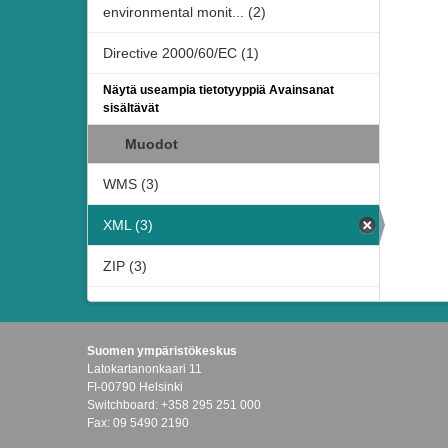
environmental monit... (2)
Directive 2000/60/EC (1)
Näytä useampia tietotyyppiä Avainsanat
sisältävät
Muodot
WMS (3)
XML (3)
ZIP (3)
Suomen ympäristökeskus
Latokartanonkaari 11
FI-00790 Helsinki
Switchboard: +358 295 251 000
Fax: 09 5490 2190