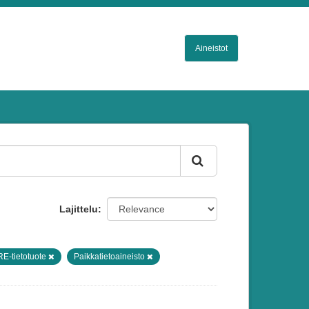
Aineistot
Lajittelu
E-tietotuote
Paikkatietoaineisto