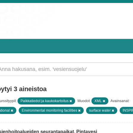
ytyi 3 aineistoa
rssityypit:
Paikkatiedot ja kaukokartoitus
Muodot:
XML
Avainsanat:
tional
Environmental monitoring facilities
surface water
INSPIR
sienhoitoalueiden seurantapaikat, Pintavesi