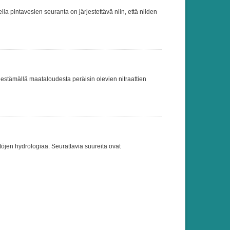
 pintavesien seuranta on järjestettävä niin, että niiden
a estämällä maataloudesta peräisin olevien nitraattien
töjen hydrologiaa. Seurattavia suureita ovat