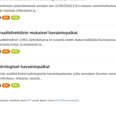
enhoidon järjestämisestä annetun lain (1299/2004) 9 §:n mukaan vesienhoitoalueella
sta saadaan yhtenäinen ja...
XML
WMS
raattidirektiivin mukaiset havaintopaikat
aattidirektiivin (1991) tarkoituksena on suojella veden laatua kaikkialla Euroopass
amasta pohja- ja pintavesiä ja...
XML
WMS
drologiset havaintopaikat
isto sisältää tiedot hydrologisista havaintopaikoista, joilla seurataan Suomen vesis
nkorkeus, virtaama, valunta,...
XML
WMS
käyttää rekisteriä myös
API
avulla (katso myös
API-dokumentaatio
).