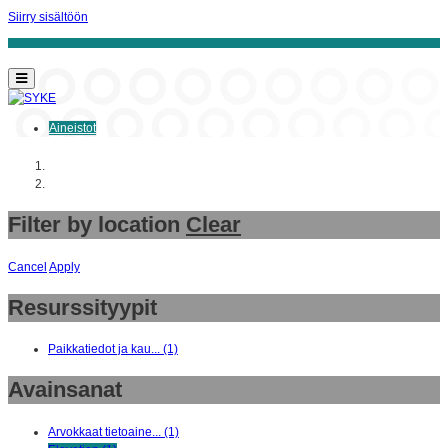
Siirry sisältöön
Aineistot
Aloitussivu
Aineistot
Filter by location
Clear
Cancel
Apply
+
Resurssityypit
-
Paikkatiedot ja kau... (1)
Avainsanat
Arvokkaat tietoaine... (1)