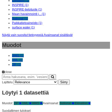
Elevation (1)
INSPIRE (1)
INSPIRE-tietotuote (1)
Maan havainnointi j... (1)
National (1)
Paikkatietoaineisto (1)
surface water (1)
Näytä vain suositut tietoyyppiä Avainsanat sisältävät
Muodot
WMS (1)
XML (1)
ZIP (1)
close
Siirry
Lajittelu
Löytyi 1 datasettiä
Muodot:
ZIP
XML
WMS
Avainsanat:
National
Elevation
Suodattimen tulokset