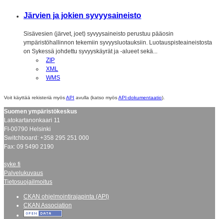
Järvien ja jokien syvyysaineisto
Sisävesien (järvet, joet) syvyysaineisto perustuu pääosin
ympäristöhallinnon tekemiin syvyysluotauksiin. Luotauspisteaineistosta
on Sykessä johdettu syvyyskäyrät ja -alueet sekä...
ZIP
XML
WMS
Voit käyttää rekisteriä myös
API
avulla (katso myös
API-dokumentaatio
).
Suomen ympäristökeskus
Latokartanonkaari 11
FI-00790 Helsinki
Switchboard: +358 295 251 000
Fax: 09 5490 2190
syke.fi
Palvelukuvaus
Tietosuojailmoitus
CKAN ohjelmointirajapinta (API)
CKAN Association