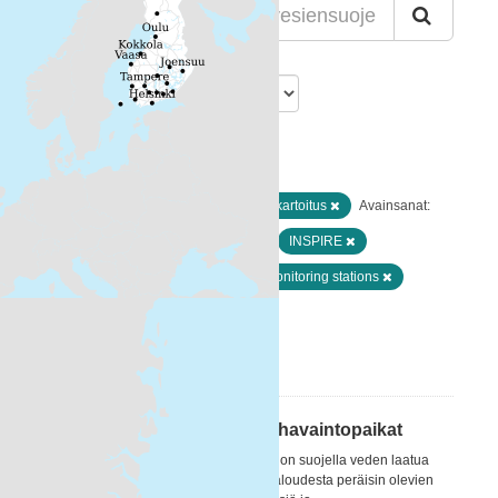
Lajittelu
Löytyi 1 datasettiä
Resurssityypit:
Paikkatiedot ja kaukokartoitus
Avainsanat:
Maan havainnointi ja ympäristö
INSPIRE
Paikkatietoaineisto
Nitrates monitoring stations
nitrate directive
Suodattimen tulokset
Nitraattidirektiivin mukaiset havaintopaikat
Nitraattidirektiivin (1991) tarkoituksena on suojella veden laatua
kaikkialla Euroopassa estämällä maataloudesta peräisin olevien