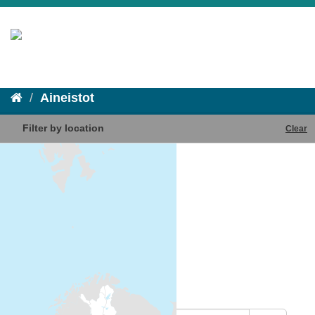
Aineistot
Filter by location
Clear