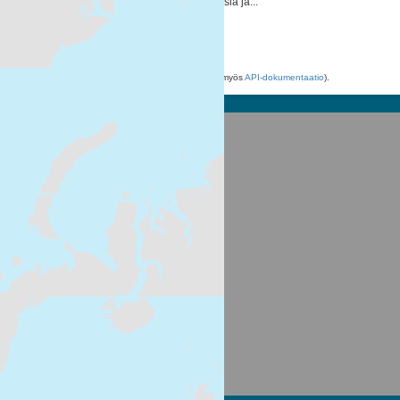
nitraattien pilaamasta pohja- ja pintavesiä ja...
ZIP
XML
WMS
Voit käyttää rekisteriä myös
API
avulla (katso myös
API-dokumentaatio
).
Suomen ympäristökeskus
Latokartanonkaari 11
FI-00790 Helsinki
Switchboard: +358 295 251 000
Fax: 09 5490 2190
syke.fi
Palvelukuvaus
Tietosuojailmoitus
CKAN ohjelmointirajapinta (API)
CKAN Association
Powered by