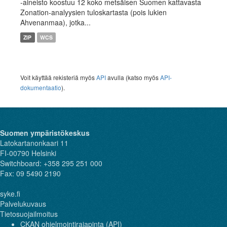
-aineisto koostuu 12 koko metsäisen Suomen kattavasta
Zonation-analyysien tuloskartasta (pois lukien
Ahvenanmaa), jotka...
ZIP
WCS
Voit käyttää rekisteriä myös
API
avulla (katso myös
API-
dokumentaatio
).
Suomen ympäristökeskus
Latokartanonkaari 11
FI-00790 Helsinki
Switchboard: +358 295 251 000
Fax: 09 5490 2190
syke.fi
Palvelukuvaus
Tietosuojailmoitus
CKAN ohjelmointirajapinta (API)