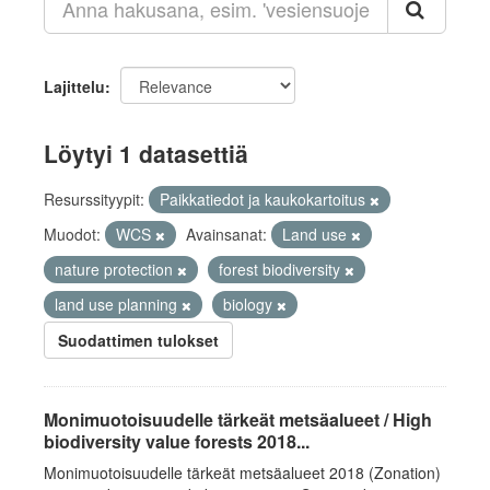
Lajittelu
Löytyi 1 datasettiä
Resurssityypit:
Paikkatiedot ja kaukokartoitus
Muodot:
WCS
Avainsanat:
Land use
nature protection
forest biodiversity
land use planning
biology
Suodattimen tulokset
Monimuotoisuudelle tärkeät metsäalueet / High
biodiversity value forests 2018...
Monimuotoisuudelle tärkeät metsäalueet 2018 (Zonation)