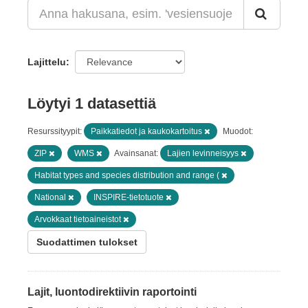
Lajittelu
Löytyi 1 datasettiä
Resurssityypit:
Paikkatiedot ja kaukokartoitus
Muodot:
ZIP
WMS
Avainsanat:
Lajien levinneisyys
Habitat types and species distribution and range (
National
INSPIRE-tietotuote
Arvokkaat tietoaineistot
Suodattimen tulokset
Lajit, luontodirektiivin raportointi