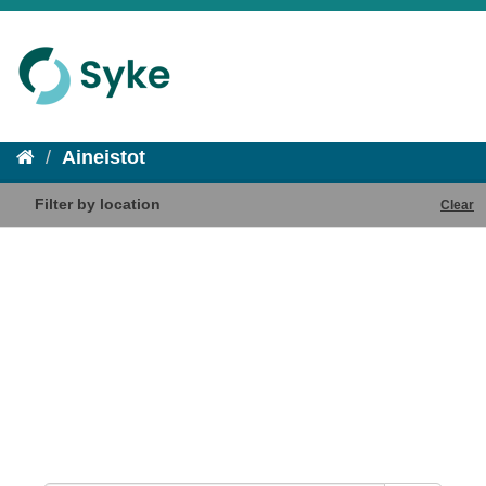
Aineistot
Filter by location
Clear