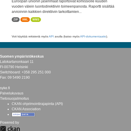
Euroopan unionin jäsenmaat raportoivat komissiolle kuuden
vuoden välein luontodirektiivin toimeenpanosta. Raportti sisältää
arvioinnin kaikkien direktiivin tarkoittamien...
ZIP
XML
WMS
Voit käyttää rekisteriä myös
API
avulla (katso myös
API-dokumentaatio
).
Suomen ympäristökeskus
Latokartanonkaari 11
FI-00790 Helsinki
Switchboard: +358 295 251 000
Fax: 09 5490 2190
syke.fi
Palvelukuvaus
Tietosuojailmoitus
CKAN ohjelmointirajapinta (API)
CKAN Association
Powered by