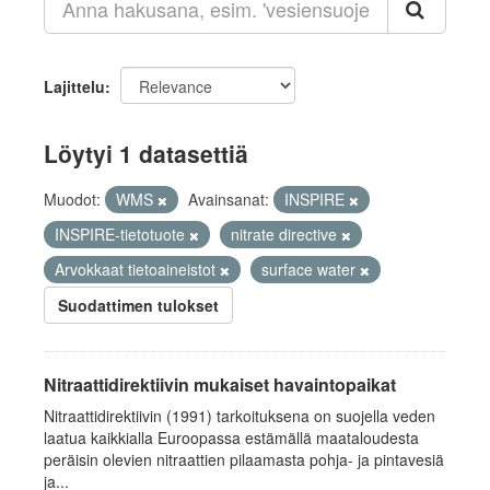
Lajittelu
Löytyi 1 datasettiä
Muodot:
WMS
Avainsanat:
INSPIRE
INSPIRE-tietotuote
nitrate directive
Arvokkaat tietoaineistot
surface water
Suodattimen tulokset
Nitraattidirektiivin mukaiset havaintopaikat
Nitraattidirektiivin (1991) tarkoituksena on suojella veden
laatua kaikkialla Euroopassa estämällä maataloudesta
peräisin olevien nitraattien pilaamasta pohja- ja pintavesiä
ja...