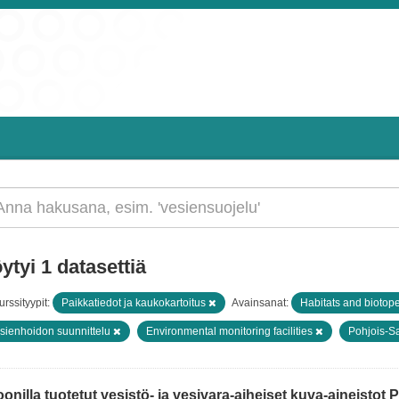
ytyi 1 datasettiä
rssityypit:
Paikkatiedot ja kaukokartoitus
Avainsanat:
Habitats and biotop
sienhoidon suunnittelu
Environmental monitoring facilities
Pohjois-S
onilla tuotetut vesistö- ja vesivara-aiheiset kuva-aineistot