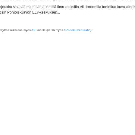
ojoukko sisältää miehittämättömillä ilma-aluksilla eli drooneilla tuotettua kuva-ai
osin Pohjois-Savon ELY-keskuksen...
käyttää rekisteriä myös
API
avulla (katso myös
API-dokumentaatio
).