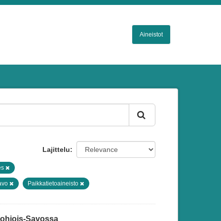
Aineistot
Lajittelu
es
avo
Paikkatietoaineisto
 Pohjois-Savossa