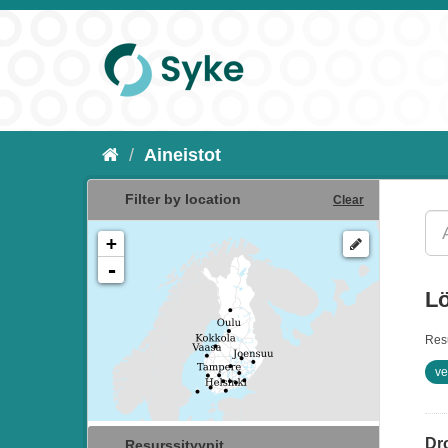
Aineistot
Filter by location
Clear
+
-
Lö
Resu
ve
Dro
Resurssityypit