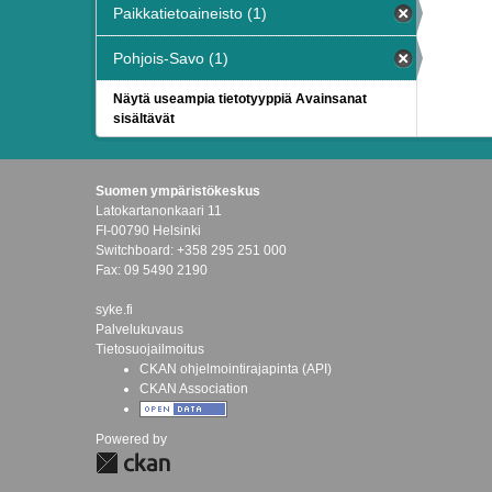
Paikkatietoaineisto (1)
Pohjois-Savo (1)
Näytä useampia tietotyyppiä Avainsanat
sisältävät
Suomen ympäristökeskus
Latokartanonkaari 11
FI-00790 Helsinki
Switchboard: +358 295 251 000
Fax: 09 5490 2190
syke.fi
Palvelukuvaus
Tietosuojailmoitus
CKAN ohjelmointirajapinta (API)
CKAN Association
Powered by