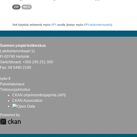
ZIP
WCS
Voit käyttää rekisteriä myös
API
avulla (katso myös
API-dokumentaatio
).
Suomen ympäristökeskus
Latokartanonkaari 11
FI-00790 Helsinki
Switchboard: +358 295 251 000
Fax: 09 5490 2190
syke.fi
Palvelukuvaus
Tietosuojailmoitus
CKAN ohjelmointirajapinta (API)
CKAN Association
Powered by