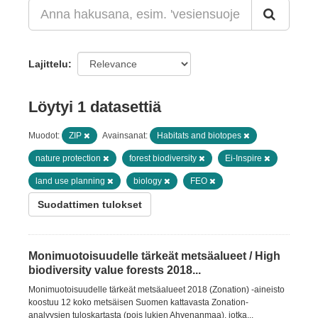
Lajittelu
Löytyi 1 datasettiä
Muodot:
ZIP
Avainsanat:
Habitats and biotopes
nature protection
forest biodiversity
Ei-Inspire
land use planning
biology
FEO
Suodattimen tulokset
Monimuotoisuudelle tärkeät metsäalueet / High
biodiversity value forests 2018...
Monimuotoisuudelle tärkeät metsäalueet 2018 (Zonation) -aineisto
koostuu 12 koko metsäisen Suomen kattavasta Zonation-
analyysien tuloskartasta (pois lukien Ahvenanmaa), jotka...