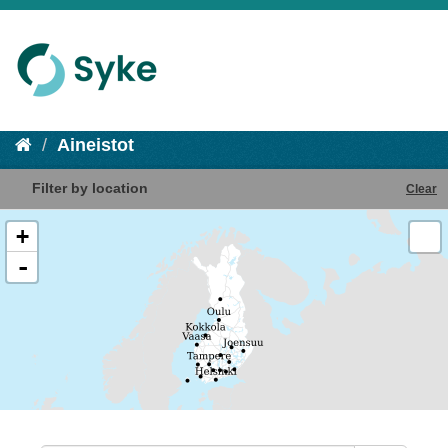
Aineistot
Filter by location
Clear
+
-