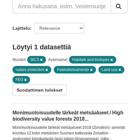
Lajittelu
Löytyi 1 datasettiä
Muodot:
WCS
Avainsanat:
Habitats and biotopes
nature protection
Paikkatietoaineisto
Land use
FEO
Suodattimen tulokset
Monimuotoisuudelle tärkeät metsäalueet / High
biodiversity value forests 2018...
Monimuotoisuudelle tärkeät metsäalueet 2018 (Zonation) -aineisto
koostuu 12 koko metsäisen Suomen kattavasta Zonation-
analyysien tuloskartasta (pois lukien Ahvenanmaa), jotka...