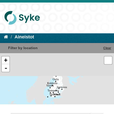
Aineistot
Filter by location
Clear
+
-