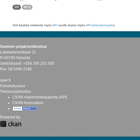
ZIP
WCS
Voit käyttää rekisteriä myös
API
avulla (katso myös
API-dokumentaatio
).
Suomen ympäristökeskus
Latokartanonkaari 11
FI-00790 Helsinki
Switchboard: +358 295 251 000
Fax: 09 5490 2190
syke.fi
Palvelukuvaus
Tietosuojailmoitus
CKAN ohjelmointirajapinta (API)
CKAN Association
Powered by