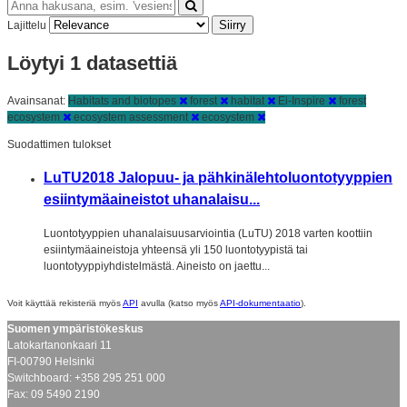
Siirry
Lajittelu
Löytyi 1 datasettiä
Avainsanat:
Habitats and biotopes
forest
habitat
Ei-Inspire
forest
ecosystem
ecosystem assessment
ecosystem
Suodattimen tulokset
LuTU2018 Jalopuu- ja pähkinälehtoluontotyyppien
esiintymäaineistot uhanalaisu...
Luontotyyppien uhanalaisuusarviointia (LuTU) 2018 varten koottiin
esiintymäaineistoja yhteensä yli 150 luontotyypistä tai
luontotyyppiyhdistelmästä. Aineisto on jaettu...
Voit käyttää rekisteriä myös
API
avulla (katso myös
API-dokumentaatio
).
Suomen ympäristökeskus
Latokartanonkaari 11
FI-00790 Helsinki
Switchboard: +358 295 251 000
Fax: 09 5490 2190