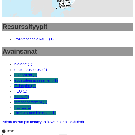
Resurssityypit
Paikkatiedot ja kau... (1)
Avainsanat
biotope (1)
deciduous forest (1)
ecosystem (1)
ecosystem assessment (1)
Ei-Inspire (1)
FEO (1)
forest (1)
forest ecosystem (1)
habitat (1)
Habitats and biotopes (1)
Näytä useampia tietotyyppiä Avainsanat sisältävät
close