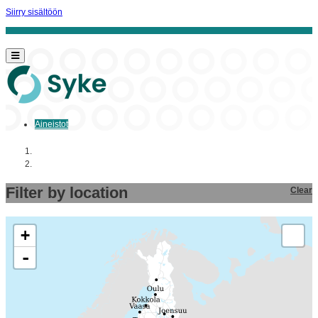
Siirry sisältöön
Aineistot
Aloitussivu
Aineistot
Filter by location
Clear
+
-