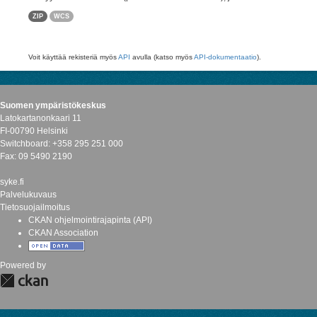
ZIP
WCS
Voit käyttää rekisteriä myös
API
avulla (katso myös
API-dokumentaatio
).
Suomen ympäristökeskus
Latokartanonkaari 11
FI-00790 Helsinki
Switchboard: +358 295 251 000
Fax: 09 5490 2190
syke.fi
Palvelukuvaus
Tietosuojailmoitus
CKAN ohjelmointirajapinta (API)
CKAN Association
Powered by