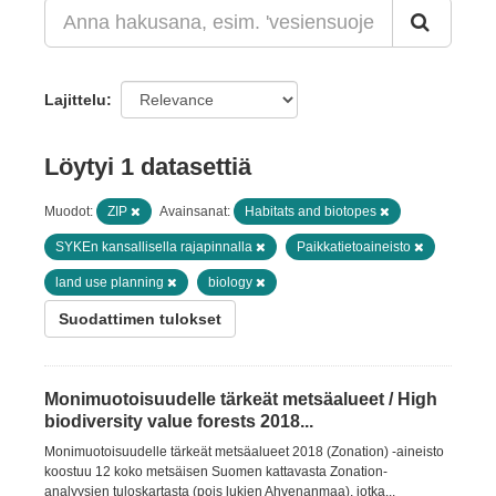
Lajittelu
Löytyi 1 datasettiä
Muodot:
ZIP
Avainsanat:
Habitats and biotopes
SYKEn kansallisella rajapinnalla
Paikkatietoaineisto
land use planning
biology
Suodattimen tulokset
Monimuotoisuudelle tärkeät metsäalueet / High
biodiversity value forests 2018...
Monimuotoisuudelle tärkeät metsäalueet 2018 (Zonation) -aineisto
koostuu 12 koko metsäisen Suomen kattavasta Zonation-
analyysien tuloskartasta (pois lukien Ahvenanmaa), jotka...