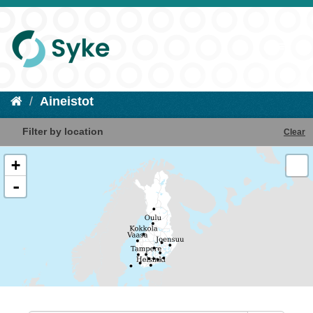
Aineistot
Filter by location
Clear
+
-