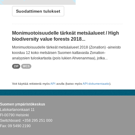
forest biodiversity
Suodattimen tulokset
Monimuotoisuudelle tärkeät metsäalueet / High
biodiversity value forests 2018...
Monimuotoisuudelle tärkeät metsäalueet 2018 (Zonation) -aineisto
koostuu 12 koko metsäisen Suomen kattavasta Zonation-
analyysien tuloskartasta (pois lukien Ahvenanmaa), jotka...
ZIP
WCS
Voit käyttää rekisteriä myös
API
avulla (katso myös
API-dokumentaatio
).
Suomen ympäristökeskus
Latokartanonkaari 11
FI-00790 Helsinki
Switchboard: +358 295 251 000
Fax: 09 5490 2190