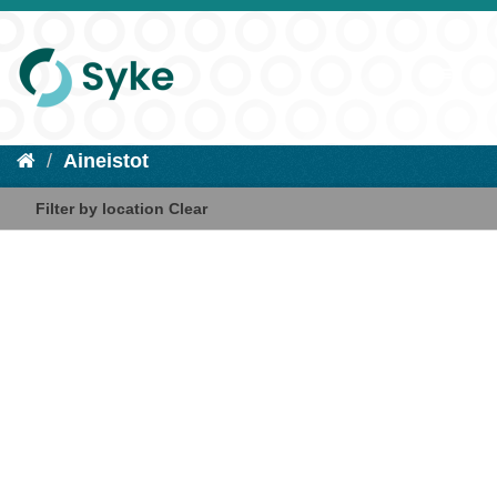
Aineistot
Filter by location
Clear