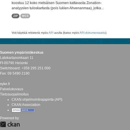
koostuu 12 koko metsäisen Suomen kattavasta Zonation-
analyysien tuloskartasta (pois lukien Ahvenanmaa), jotka...
ZIP
WCS
Voit käyttää rekisteriä myös
API
avulla (katso myös
API-dokumentaatio
).
Suomen ympäristökeskus
Latokartanonkaari 11
FI-00790 Helsinki
Switchboard: +358 295 251 000
Fax: 09 5490 2190
syke.fi
Palvelukuvaus
Tietosuojailmoitus
CKAN ohjelmointirajapinta (API)
CKAN Association
Powered by