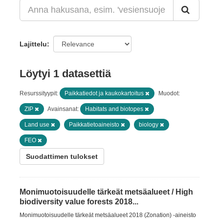
Lajittelu
Löytyi 1 datasettiä
Resurssityypit:
Paikkatiedot ja kaukokartoitus
Muodot:
ZIP
Avainsanat:
Habitats and biotopes
Land use
Paikkatietoaineisto
biology
FEO
Suodattimen tulokset
Monimuotoisuudelle tärkeät metsäalueet / High
biodiversity value forests 2018...
Monimuotoisuudelle tärkeät metsäalueet 2018 (Zonation) -aineisto