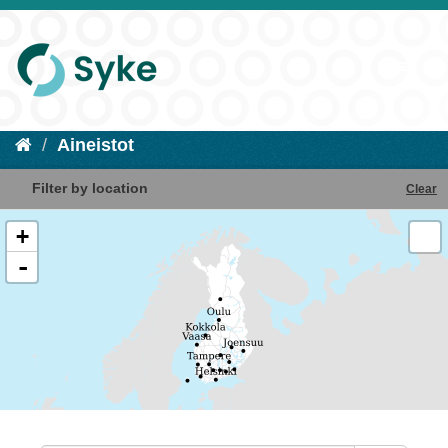
Aineistot
Filter by location
Clear
+
-