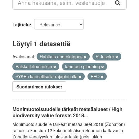
Lajittelu
Löytyi 1 datasettiä
Avainsanat:
Habitats and biotopes
Ei-Inspire
Paikkatietoaineisto
land use planning
SYKEn kansallisella rajapinnalla
FEO
Suodattimen tulokset
Monimuotoisuudelle tärkeät metsäalueet / High
biodiversity value forests 2018...
Monimuotoisuudelle tärkeät metsäalueet 2018 (Zonation)
-aineisto koostuu 12 koko metsäisen Suomen kattavasta
Zonation-analyysien tuloskartasta (pois lukien