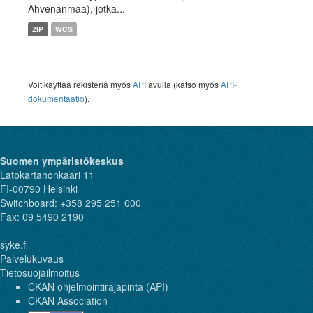
Ahvenanmaa), jotka...
ZIP
WCS
Voit käyttää rekisteriä myös
API
avulla (katso myös
API-
dokumentaatio
).
Suomen ympäristökeskus
Latokartanonkaari 11
FI-00790 Helsinki
Switchboard: +358 295 251 000
Fax: 09 5490 2190
syke.fi
Palvelukuvaus
Tietosuojailmoitus
CKAN ohjelmointirajapinta (API)
CKAN Association