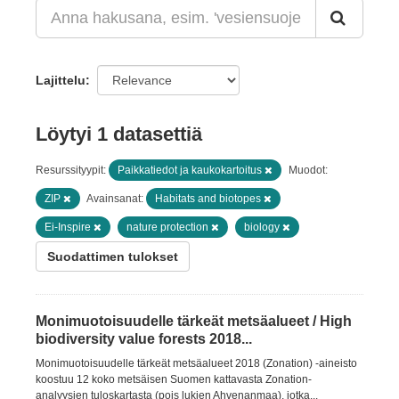
Lajittelu
Löytyi 1 datasettiä
Resurssityypit:
Paikkatiedot ja kaukokartoitus
Muodot:
ZIP
Avainsanat:
Habitats and biotopes
Ei-Inspire
nature protection
biology
Suodattimen tulokset
Monimuotoisuudelle tärkeät metsäalueet / High
biodiversity value forests 2018...
Monimuotoisuudelle tärkeät metsäalueet 2018 (Zonation) -aineisto
koostuu 12 koko metsäisen Suomen kattavasta Zonation-
analyysien tuloskartasta (pois lukien Ahvenanmaa), jotka...