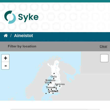
Aineistot
Filter by location
Clear
+
-