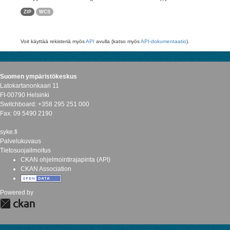
ZIP
WCS
Voit käyttää rekisteriä myös
API
avulla (katso myös
API-dokumentaatio
).
Suomen ympäristökeskus
Latokartanonkaari 11
FI-00790 Helsinki
Switchboard: +358 295 251 000
Fax: 09 5490 2190
syke.fi
Palvelukuvaus
Tietosuojailmoitus
CKAN ohjelmointirajapinta (API)
CKAN Association
Powered by