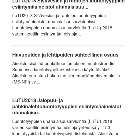
LuTU2018 Sisävesien ja rantojen luontotyyppien
esiintymäaineistot uhanalaisuu...
LuTU2018 Sisävesien ja rantojen luontotyyppien
esiintymäaineistot uhanalaisuusarvioinnissa
Luontotyyppien uhanalaisuusarviointia (LuTU) 2018
varten koottiin esiintymäaineistoja...
Havupuiden ja lehtipuiden suhteellinen osuus
Aineisto sisältää puulajikoostumuksen muutostrendin
Suomessa luontotyyppitarkastelussa käytettäväksi.
Aineisto perustuu Luken metsien monilähdeinventointiin
(MS-NFI) vv....
LuTU2018 Jalopuu- ja
pähkinälehtoluontotyyppien esiintymäaineistot
uhanalaisu...
Luontotyyppien uhanalaisuusarviointia (LuTU) 2018
varten koottiin esiintymäaineistoja yhteensä yli 150
luontotyypistä tai luontotyyppiyhdistelmästä. Aineisto on