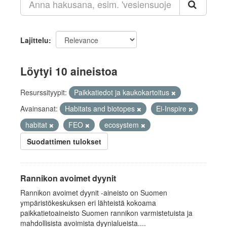
Lajittelu
Löytyi 10 aineistoa
Resurssityypit:
Paikkatiedot ja kaukokartoitus
Avainsanat:
Habitats and biotopes
Ei-Inspire
habitat
FEO
ecosystem
Suodattimen tulokset
Rannikon avoimet dyynit
Rannikon avoimet dyynit -aineisto on Suomen
ympäristökeskuksen eri lähteistä kokoama
paikkatietoaineisto Suomen rannikon varmistetuista ja
mahdollisista avoimista dyynialueista....