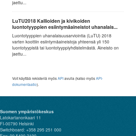
jaettu...
LuTU2018 Kallioiden ja kivikoiden
luontotyyppien esiintymäaineistot uhanalais...
Luontotyyppien uhanalaisuusarviointia (LuTU) 2018
varten koottiin esiintymäaineistoja yhteensä yli 150
luontotyypistä tai luontotyyppiyhdistelmästä. Aineisto on
jaettu...
Voit käyttää rekisteriä myös
API
avulla (katso myös
API-
dokumentaatio
).
Suomen ympäristökeskus
Latokartanonkaari 11
FI-00790 Helsinki
Switchboard: +358 295 251 000
Fax: 09 5490 2190