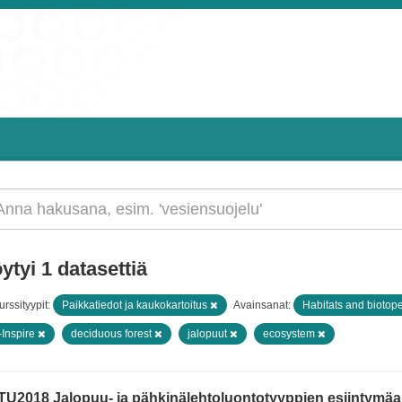
ytyi 1 datasettiä
rssityypit:
Paikkatiedot ja kaukokartoitus
Avainsanat:
Habitats and biotop
-Inspire
deciduous forest
jalopuut
ecosystem
TU2018 Jalopuu- ja pähkinälehtoluontotyyppien esiintymäain