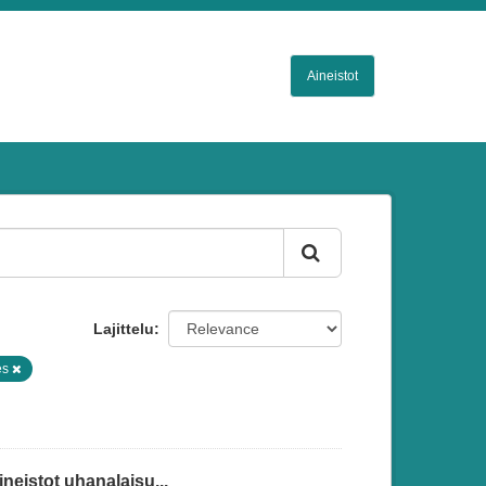
Aineistot
Lajittelu
es
eistot uhanalaisu...