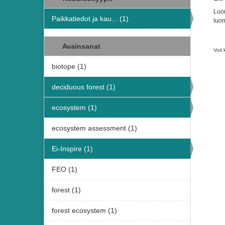
Luon
Paikkatiedot ja kau... (1)
luon
Avainsanat
Voit 
biotope (1)
deciduous forest (1)
ecosystem (1)
ecosystem assessment (1)
Ei-Inspire (1)
FEO (1)
forest (1)
forest ecosystem (1)