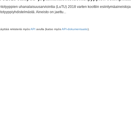
totyyppien uhanalaisuusarviointia (LuTU) 2018 varten koottiin esiintymäaineistoja 
totyyppiyhdistelmästä. Aineisto on jaettu...
käyttää rekisteriä myös
API
avulla (katso myös
API-dokumentaatio
).