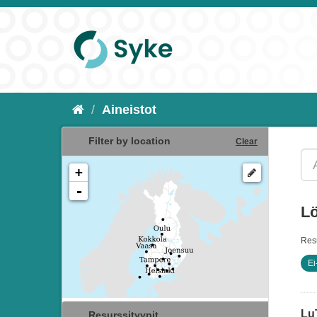
Aineistot
Filter by location
Clear
+
-
Lö
Resu
Ei
Lu
Resurssityypit