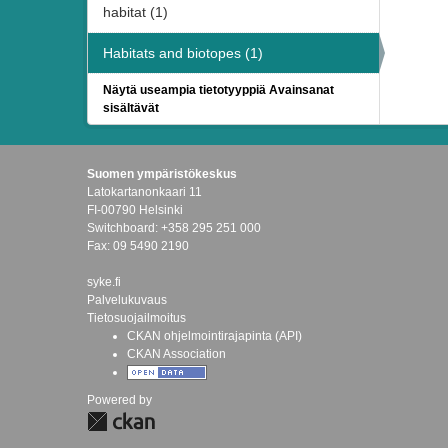
habitat (1)
Habitats and biotopes (1)
Näytä useampia tietotyyppiä Avainsanat
sisältävät
Suomen ympäristökeskus
Latokartanonkaari 11
FI-00790 Helsinki
Switchboard: +358 295 251 000
Fax: 09 5490 2190
syke.fi
Palvelukuvaus
Tietosuojailmoitus
CKAN ohjelmointirajapinta (API)
CKAN Association
Powered by