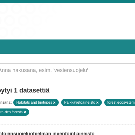
ytyi 1 datasettiä
insanat:
Habitats and biotopes
Paikkatietoaineisto
forest ecosyste
rb-rich forests
htojensuojeluohjelman inventointiaineisto