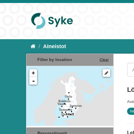
Aineistot
Filter by location
Clear
+
-
Lö
Ava
he
Le
Resurssityypit