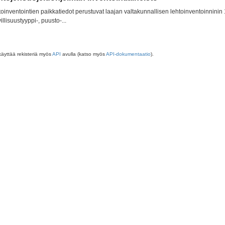
oinventointien paikkatiedot perustuvat laajan valtakunnallisen lehtoinventoinninin 1
illisuustyyppi-, puusto-...
käyttää rekisteriä myös
API
avulla (katso myös
API-dokumentaatio
).