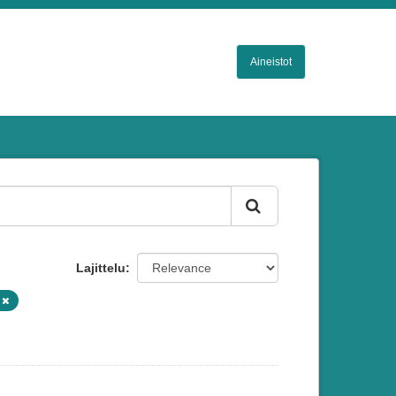
Aineistot
Lajittelu
m