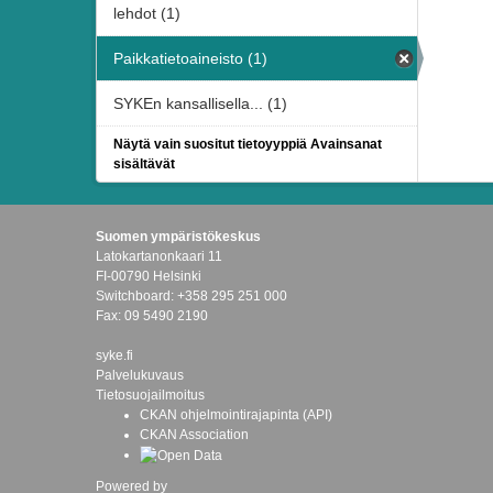
lehdot (1)
Paikkatietoaineisto (1)
SYKEn kansallisella... (1)
Näytä vain suositut tietoyyppiä Avainsanat
sisältävät
Suomen ympäristökeskus
Latokartanonkaari 11
FI-00790 Helsinki
Switchboard: +358 295 251 000
Fax: 09 5490 2190
syke.fi
Palvelukuvaus
Tietosuojailmoitus
CKAN ohjelmointirajapinta (API)
CKAN Association
Powered by