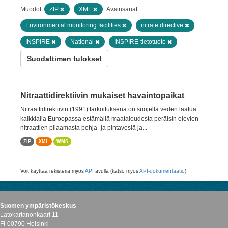
Muodot:
ZIP
XML
Avainsanat:
Environmental monitoring facilities
nitrate directive
INSPIRE
National
INSPIRE-tietotuote
Suodattimen tulokset
Nitraattidirektiivin mukaiset havaintopaikat
Nitraattidirektiivin (1991) tarkoituksena on suojella veden laatua
kaikkialla Euroopassa estämällä maataloudesta peräisin olevien
nitraattien pilaamasta pohja- ja pintavesiä ja...
ZIP
XML
WMS
Voit käyttää rekisteriä myös
API
avulla (katso myös
API-dokumentaatio
).
Suomen ympäristökeskus
Latokartanonkaari 11
FI-00790 Helsinki