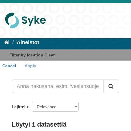
Aineistot
Filter by location
Clear
Cancel
Apply
+
-
Lajittelu
Löytyi 1 datasettiä