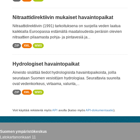
Nitraattidirektiivin mukaiset havaintopaikat
Nitraattidirektiivin (1991) tarkoituksena on suojella veden laatua
kaikkialla Euroopassa estämällä maataloudesta peräisin olevien
nitraattien pilaamasta pohja- ja pintavesiä ja...
ZIP
XML
WMS
Hydrologiset havaintopaikat
Aineisto sisältää tiedot hydrologisista havaintopaikoista, joilla
seurataan Suomen vesistöjen hydrologiaa. Seurattavia suureita
ovat vedenkorkeus, virtaama, valunta,...
ZIP
XML
WMS
Voit käyttää rekisteriä myös
API
avulla (katso myös
API-dokumentaatio
).
Suomen ympäristökeskus
Latokartanonkaari 11