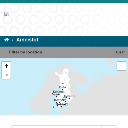
Aineistot
Filter by location
Clear
+
-