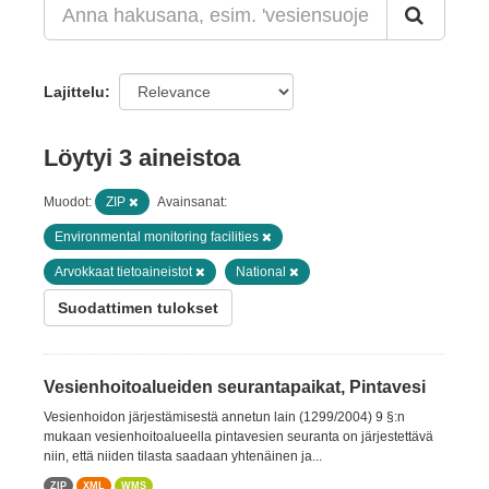
Lajittelu
Löytyi 3 aineistoa
Muodot:
ZIP
Avainsanat:
Environmental monitoring facilities
Arvokkaat tietoaineistot
National
Suodattimen tulokset
Vesienhoitoalueiden seurantapaikat, Pintavesi
Vesienhoidon järjestämisestä annetun lain (1299/2004) 9 §:n
mukaan vesienhoitoalueella pintavesien seuranta on järjestettävä
niin, että niiden tilasta saadaan yhtenäinen ja...
ZIP
XML
WMS