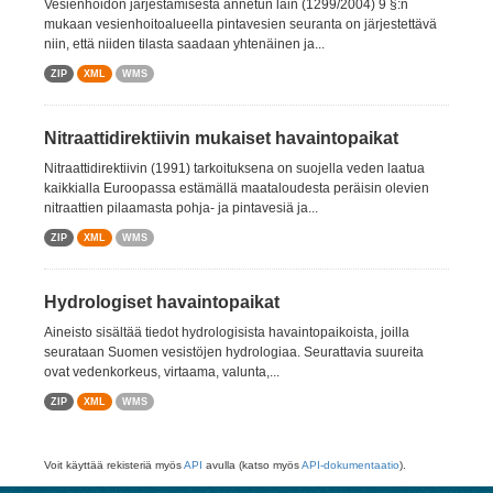
Vesienhoidon järjestämisestä annetun lain (1299/2004) 9 §:n
mukaan vesienhoitoalueella pintavesien seuranta on järjestettävä
niin, että niiden tilasta saadaan yhtenäinen ja...
ZIP
XML
WMS
Nitraattidirektiivin mukaiset havaintopaikat
Nitraattidirektiivin (1991) tarkoituksena on suojella veden laatua
kaikkialla Euroopassa estämällä maataloudesta peräisin olevien
nitraattien pilaamasta pohja- ja pintavesiä ja...
ZIP
XML
WMS
Hydrologiset havaintopaikat
Aineisto sisältää tiedot hydrologisista havaintopaikoista, joilla
seurataan Suomen vesistöjen hydrologiaa. Seurattavia suureita
ovat vedenkorkeus, virtaama, valunta,...
ZIP
XML
WMS
Voit käyttää rekisteriä myös
API
avulla (katso myös
API-dokumentaatio
).