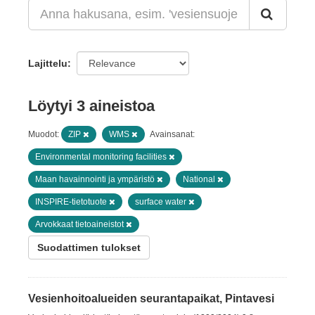
Lajittelu
Löytyi 3 aineistoa
Muodot:
ZIP
WMS
Avainsanat:
Environmental monitoring facilities
Maan havainnointi ja ympäristö
National
INSPIRE-tietotuote
surface water
Arvokkaat tietoaineistot
Suodattimen tulokset
Vesienhoitoalueiden seurantapaikat, Pintavesi