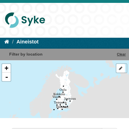
Aineistot
Filter by location
Clear
+
-