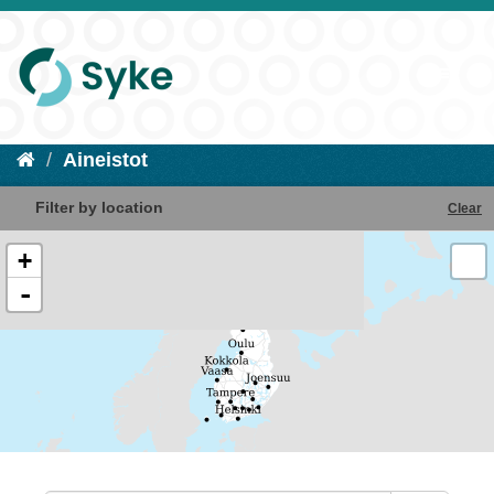
Aineistot
Filter by location
Clear
+
-