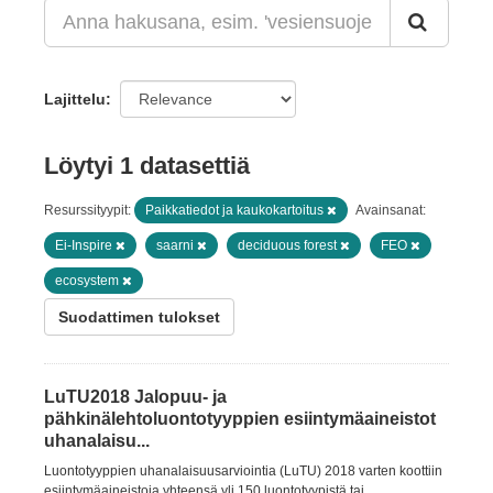
Lajittelu
Löytyi 1 datasettiä
Resurssityypit:
Paikkatiedot ja kaukokartoitus
Avainsanat:
Ei-Inspire
saarni
deciduous forest
FEO
ecosystem
Suodattimen tulokset
LuTU2018 Jalopuu- ja
pähkinälehtoluontotyyppien esiintymäaineistot
uhanalaisu...
Luontotyyppien uhanalaisuusarviointia (LuTU) 2018 varten koottiin
esiintymäaineistoja yhteensä yli 150 luontotyypistä tai