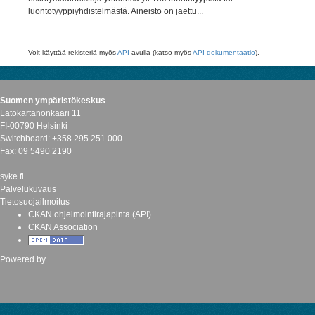
luontotyyppiyhdistelmästä. Aineisto on jaettu...
Voit käyttää rekisteriä myös
API
avulla (katso myös
API-dokumentaatio
).
Suomen ympäristökeskus
Latokartanonkaari 11
FI-00790 Helsinki
Switchboard: +358 295 251 000
Fax: 09 5490 2190
syke.fi
Palvelukuvaus
Tietosuojailmoitus
CKAN ohjelmointirajapinta (API)
CKAN Association
Powered by