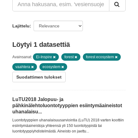
Lajittelu
Löytyi 1 datasettiä
Avainsanat:
Ei-Inspire
forest
forest ecosystem
vaahtera
ecosystem
Suodattimen tulokset
LuTU2018 Jalopuu- ja
pähkinälehtoluontotyyppien esiintymäaineistot
uhanalaisu...
Luontotyyppien uhanalaisuusarviointia (LuTU) 2018 varten koottiin
esiintymäaineistoja yhteensä yli 150 luontotyypistä tai
luontotyyppiyhdistelmästä. Aineisto on jaettu...