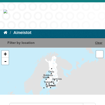
Aineistot
Filter by location
Clear
+
-