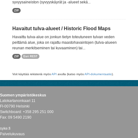
syvyysaineiston (syvyyskäyrät ja -alueet sekä...
ZIP
Havaitut tulva-alueet / Historic Flood Maps
Havaittu tulva-alue on jonkun tietyn toteutuneen tulvan veden
peittämä alue, joka on rajattu maastohavaintojen (tulva-alueen
reunan merkitseminen tai kuvaaminen) tai...
ZIP
Esri REST
Voit käyttää rekisteriä myös
API
avulla (katso myös
API-dokumentaatio
).
Suomen ympäristökeskus
Latokartanonkaari 11
FI-00790 Helsinki
Switchboard: +358 295 251 000
Fax: 09 5490 2190
syke.fi
Palvelukuvaus