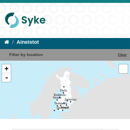
Aineistot
Filter by location
Clear
+
-