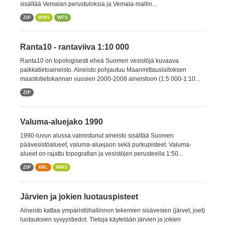
sisältää Vemalan perustuloksia ja Vemala-mallin...
ZIP
WMS
WFS
Ranta10 - rantaviiva 1:10 000
Ranta10 on topologisesti eheä Suomen vesistöjä kuvaava
paikkatietoaineisto. Aineisto pohjautuu Maanmittauslaitoksen
maastotietokannan vuosien 2000-2008 aineistoon (1:5 000-1:10...
ZIP
Valuma-aluejako 1990
1990-luvun alussa valmistunut aineisto sisältää Suomen
päävesistöalueet, valuma-aluejaon sekä purkupisteet. Valuma-
alueet on rajattu topografian ja vesistöjen perusteella 1:50...
ZIP
XML
WMS
Järvien ja jokien luotauspisteet
Aineisto kattaa ympäristöhallinnon tekemien sisävesien (järvet, joet)
luotauksien syvyystiedot. Tietoja käytetään järvien ja jokien