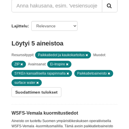
Lajittelu
Löytyi 5 aineistoa
Resurssityypit:
Paikkatiedot ja kaukokartoitus
Muodot:
ZIP
Avainsanat:
Ei-Inspire
SYKEn kansallisella rajapinnalla
Paikkatietoaineisto
surface water
Suodattimen tulokset
WSFS-Vemala kuormitustiedot
Aineisto on tuotettu Suomen ympäristökeskuksen operatiivisella
WSFS-Vemala -kuormitusmallilla. Tämä avoin paikkatietoaineisto