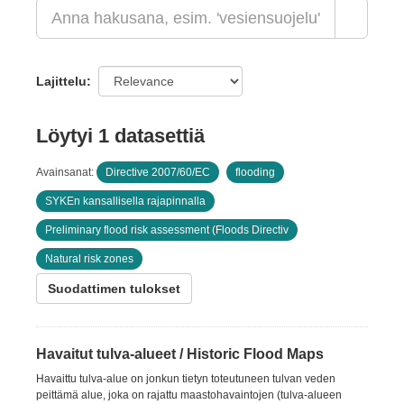
Lajittelu
Löytyi 1 datasettiä
Avainsanat:
Directive 2007/60/EC
flooding
SYKEn kansallisella rajapinnalla
Preliminary flood risk assessment (Floods Directiv
Natural risk zones
Suodattimen tulokset
Havaitut tulva-alueet / Historic Flood Maps
Havaittu tulva-alue on jonkun tietyn toteutuneen tulvan veden
peittämä alue, joka on rajattu maastohavaintojen (tulva-alueen