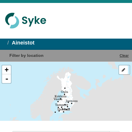
Aineistot
Filter by location
Clear
+
-