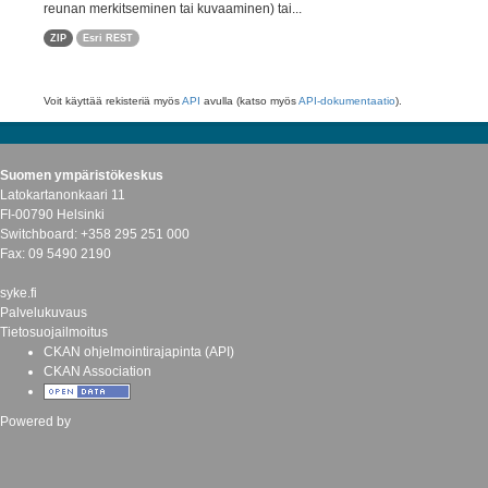
reunan merkitseminen tai kuvaaminen) tai...
ZIP
Esri REST
Voit käyttää rekisteriä myös
API
avulla (katso myös
API-dokumentaatio
).
Suomen ympäristökeskus
Latokartanonkaari 11
FI-00790 Helsinki
Switchboard: +358 295 251 000
Fax: 09 5490 2190
syke.fi
Palvelukuvaus
Tietosuojailmoitus
CKAN ohjelmointirajapinta (API)
CKAN Association
Powered by