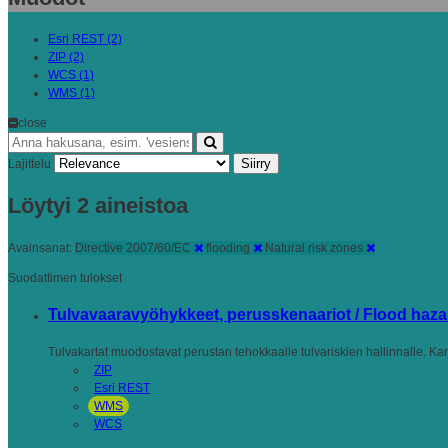
Esri REST (2)
ZIP (2)
WCS (1)
WMS (1)
close
Siirry
Lajittelu
Löytyi 2 aineistoa
Avainsanat:
Directive 2007/60/EC
flooding
Natural risk zones
Suodattimen tulokset
Tulvavaaravyöhykkeet, perusskenaariot / Flood haza
Tulvakartat muodostavat perustan tehokkaalle tulvariskien hallinnalle. Kartt
ZIP
Esri REST
WMS
WCS