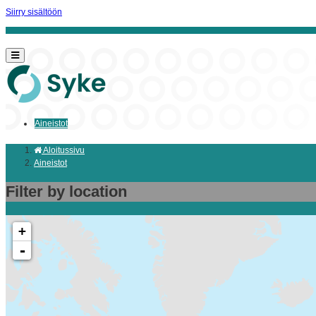
Siirry sisältöön
Aineistot
Aloitussivu
Aineistot
Filter by location
+
-