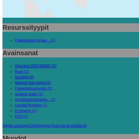
Resurssityypit
Paikkatiedot ja kau... (2)
Avainsanat
Directive 2007/60/EC (2)
flood (2)
flooding (2)
Natural risk zones (2)
Paikkatietoaineisto (2)
surface water (2)
Arvokkaat tietoaine... (1)
coastal flooding (1)
Ei-Inspire (1)
FEO (1)
Näytä useampia tietotyyppiä Avainsanat sisältävät
Muodot