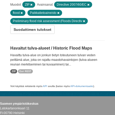
Muodot:
ZIP
Avainsanat:
Directive 2007/60/EC
flood
Paikkatietoaineisto
Preliminary flood risk assessment (Floods Directiv
Suodattimen tulokset
Havaitut tulva-alueet / Historic Flood Maps
Havaittu tulva-alue on jonkun tietyn toteutuneen tulvan veden
peittämä alue, joka on rajattu maastohavaintojen (tulva-alueen
reunan merkitseminen tai kuvaaminen) tai...
ZIP
Esri REST
Voit käyttää rekisteriä myös
API
avulla (katso myös
API-dokumentaatio
).
Suomen ympäristökeskus
Latokartanonkaari 11
FI-00790 Helsinki