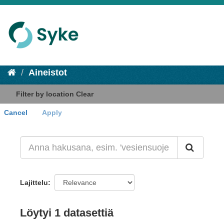
Aineistot
Filter by location
Clear
Cancel
Apply
+
-
Lajittelu
Löytyi 1 datasettiä