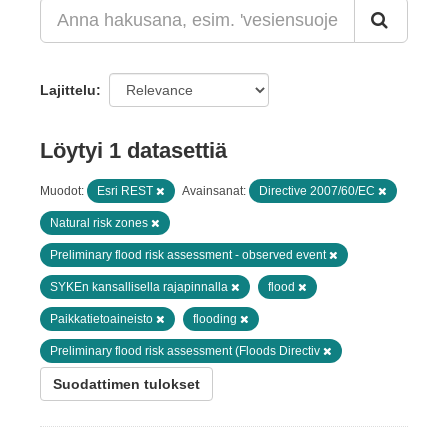
Lajittelu
Löytyi 1 datasettiä
Muodot:
Esri REST
Avainsanat:
Directive 2007/60/EC
Natural risk zones
Preliminary flood risk assessment - observed event
SYKEn kansallisella rajapinnalla
flood
Paikkatietoaineisto
flooding
Preliminary flood risk assessment (Floods Directiv
Suodattimen tulokset