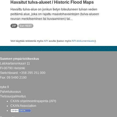
Havaitut tulva-alueet / Historic Flood Maps
Havaittu tulva-alue on jonkun tietyn toteutuneen tulvan veden
peittämä alue, joka on rajattu maastohavaintojen (tulva-alueen
reunan merkitseminen tai kuvaaminen) tai...
ZIP
Esri REST
Voit käyttää rekisteriä myös
API
avulla (katso myös
API-dokumentaatio
).
Suomen ympäristökeskus
Latokartanonkaari 11
FI-00790 Helsinki
Switchboard: +358 295 251 000
Fax: 09 5490 2190
syke.fi
Palvelukuvaus
Tietosuojailmoitus
CKAN ohjelmointirajapinta (API)
CKAN Association