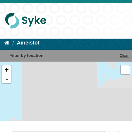
Aineistot
Filter by location
Clear
+
-