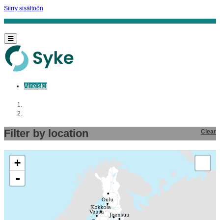
Siirry sisältöön
Aineistot
Aloitussivu
Aineistot
Filter by location
Clear
+
-