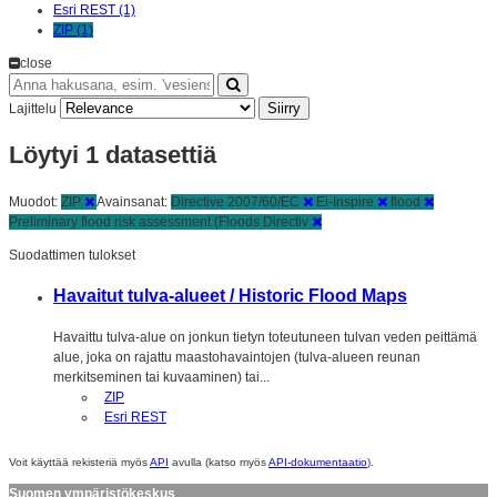
Esri REST (1)
ZIP (1)
close
Siirry
Lajittelu
Löytyi 1 datasettiä
Muodot:
ZIP
Avainsanat:
Directive 2007/60/EC
Ei-Inspire
flood
Preliminary flood risk assessment (Floods Directiv
Suodattimen tulokset
Havaitut tulva-alueet / Historic Flood Maps
Havaittu tulva-alue on jonkun tietyn toteutuneen tulvan veden peittämä
alue, joka on rajattu maastohavaintojen (tulva-alueen reunan
merkitseminen tai kuvaaminen) tai...
ZIP
Esri REST
Voit käyttää rekisteriä myös
API
avulla (katso myös
API-dokumentaatio
).
Suomen ympäristökeskus