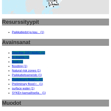
Resurssityypit
Paikkatiedot ja kau... (1)
Avainsanat
Directive 2007/60/EC (1)
Ei-Inspire (1)
flood (1)
flooding (1)
Natural risk zones (1)
Paikkatietoaineisto (1)
Preliminary flood r... (1)
Preliminary flood r... (1)
surface water (1)
SYKEn kansallisella... (1)
Muodot