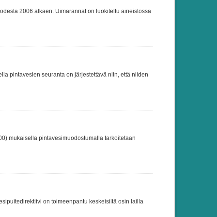
uodesta 2006 alkaen. Uimarannat on luokiteltu aineistossa
 pintavesien seuranta on järjestettävä niin, että niiden
000) mukaisella pintavesimuodostumalla tarkoitetaan
puitedirektiivi on toimeenpantu keskeisiltä osin lailla