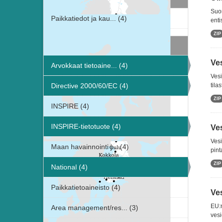
Suom
Paikkatiedot ja kau... (4)
enti
ZIP
Avainsanat
Ve
Arvokkaat tietoaine... (4)
Vesi
Directive 2000/60/EC (4)
tila
ZIP
INSPIRE (4)
INSPIRE-tietotuote (4)
Ve
Vesi
Maan havainnointi j... (4)
pint
ZIP
National (4)
Paikkatietoaineisto (4)
Ve
EU:n
Area management/res... (3)
vesi