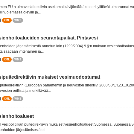
en EU:n uimavesidirektiivin asettamat kävijämääräkriteerit ylittävät uimarannat v
siin, olemassa oleviin ja...
XML
WMS
sienhoitoalueiden seurantapaikat, Pintavesi
enhoidon järjestämisestä annetun lain (1299/2004) 9 §:n mukaan vesienhoitoalueella
sta saadaan yhtenäinen ja...
XML
WMS
sipuitedirektiivin mukaiset vesimuodostumat
puitedirektiivin (Euroopan parlamentin ja neuvoston direktiivi 2000/60/EY,23.10.2
avesien erillistä ja merkittävää...
XML
WMS
sienhoitoalueet
 vesipolitiikan puitedirektiivin mukaiset vesienhoitoalueet Suomessa. Suomessa vesi
enhoidon järjestämisestä eli...