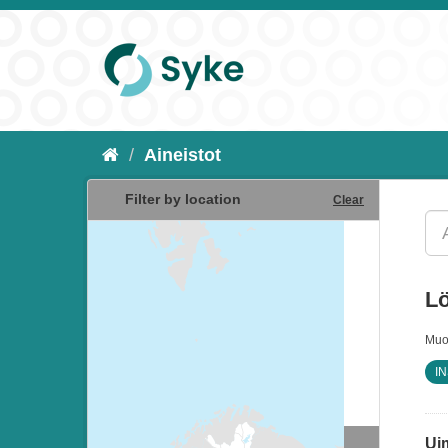
Aineistot
Filter by location
Clear
Lö
Muo
IN
Ui
Resurssityypit