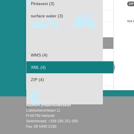
Pintavesi (3)
ZIP
surface water (3)
Voit 
Näytä useampia tietotyyppiä Avainsanat
sisältävät
Muodot
WMS (4)
XML (4)
ZIP (4)
Suomen ympäristökeskus
+
-
Latokartanonkaari 11
FI-00790 Helsinki
Switchboard: +358 295 251 000
Fax: 09 5490 2190