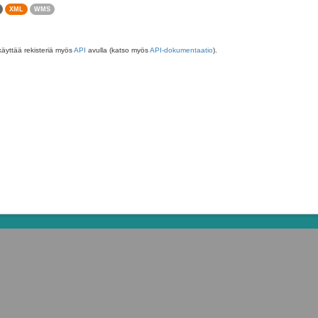
XML
WMS
käyttää rekisteriä myös
API
avulla (katso myös
API-dokumentaatio
).