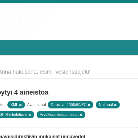
ytyi 4 aineistoa
dot:
XML
Avainsanat:
Directive 2000/60/EC
National
SPIRE-tietotuote
Arvokkaat tietoaineistot
mavesidirektiivin mukaiset uimavedet